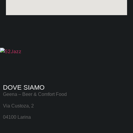
DOVE SIAMO
Geena – Beer & Comfort Food
Via Custoza, 2
04100 Larina