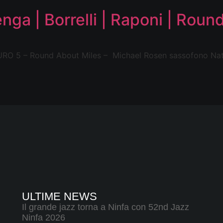
nga | Borrelli | Raponi | Roun
5 – Round About Miles – Michael Rosen sassofono Nato n
ULTIME NEWS
Il grande jazz torna a Ninfa con 52nd Jazz
Ninfa 2026