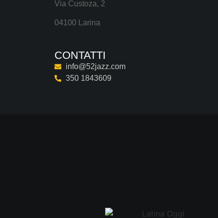
Via Custoza, 2
04100 Larina
CONTATTI
info@52jazz.com
350 1843609