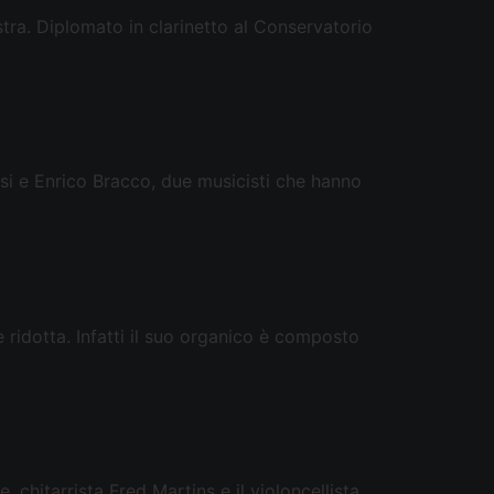
tra. Diplomato in clarinetto al Conservatorio
 e Enrico Bracco, due musicisti che hanno
idotta. Infatti il suo organico è composto
chitarrista Fred Martins e il violoncellista