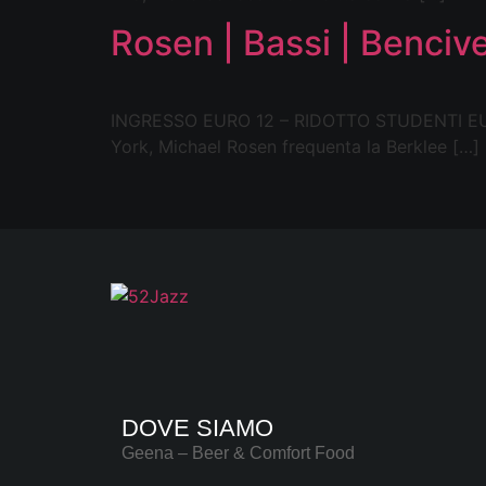
Rosen | Bassi | Bencive
INGRESSO EURO 12 – RIDOTTO STUDENTI EURO 
York, Michael Rosen frequenta la Berklee […]
DOVE SIAMO
Geena – Beer & Comfort Food