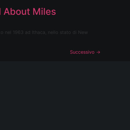
d About Miles
el 1963 ad Ithaca, nello stato di New
Successivo
→