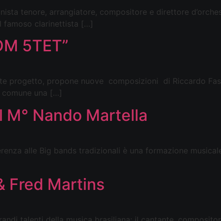
sta tenore, arrangiatore, compositore e direttore d’orches
l famoso clarinettista […]
OOM 5TET”
 progetto, propone nuove composizioni di Riccardo Fassi
n comune una […]
l M° Nando Martella
a alle Big bands tradizionali è una formazione musicale r
 Fred Martins
 talenti della musica brasiliana: il cantante, compositore, 